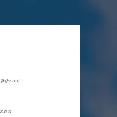
す。
砂3-10-1
の運営