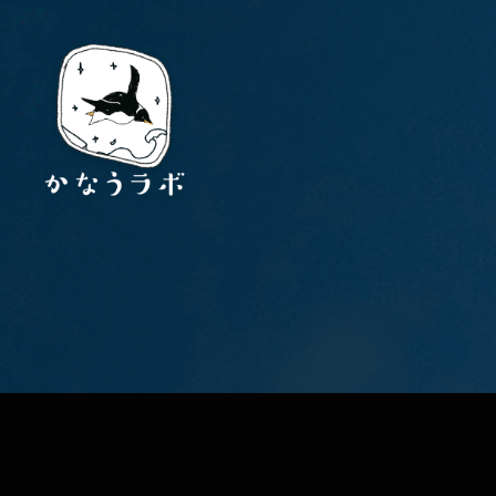
A
B
O
U
T